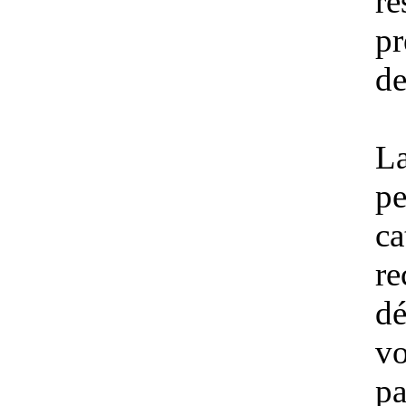
ré
pr
de
La
pe
ca
re
dé
vo
pa