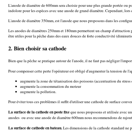
L'anode de diamètre de 600mm sera choisie pour une plus grande portée ou pour
indolore pour les espèces avec une anode de grand diamètre. Cependant, lors de
L'anode de diamètre 350mm, est l'anode que nous proposons dans les configura
Les anodes de diamètres 250mm et 180mm permettent un champ d'attraction plus
être utiles pour la pêche dans des eaux douces de forte conductivité (diminution
2. Bien choisir sa cathode
Bien que la pêche se pratique autour de l'anode, il ne faut pas négliger l'impo
Pour compenser cette perte l'opérateur est obligé d'augmenter la tension de l'a
augmente la zone de tétanisation des poissons (accentuation du stress e
augmente la consommation du moteur
augmente la pollution.
Pour éviter tous ces problèmes il suffit d'utiliser une cathode de surface conve
La surface de la cathode en poste fixe
que nous proposons et utilisée avec 
anodes ou avec une anode de diamètre 600mm nous recommendons de rajoute
La surface de cathode en bateau.
Les dimensions de la cathode standard ne p