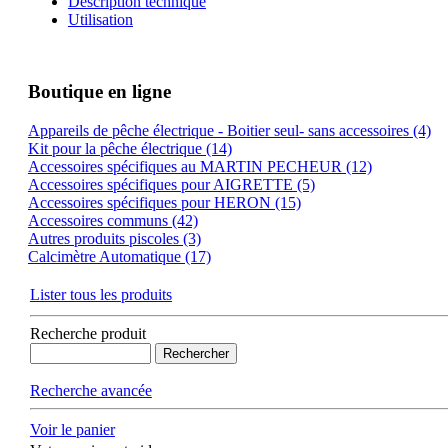
Description technique
Utilisation
Boutique en ligne
Appareils de pêche électrique - Boitier seul- sans accessoires (4)
Kit pour la pêche électrique (14)
Accessoires spécifiques au MARTIN PECHEUR (12)
Accessoires spécifiques pour AIGRETTE (5)
Accessoires spécifiques pour HERON (15)
Accessoires communs (42)
Autres produits piscoles (3)
Calcimètre Automatique (17)
Lister tous les produits
Recherche produit
Recherche avancée
Voir le panier