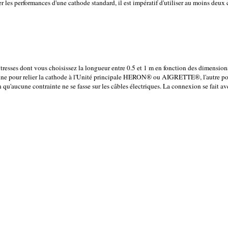
er les performances d'une cathode standard, il est impératif d'utiliser au moins deux
esses dont vous choisissez la longueur entre 0.5 et 1 m en fonction des dimension
 une pour relier la cathode à l'Unité principale HERON® ou AIGRETTE®, l'autre po
n qu'aucune contrainte ne se fasse sur les câbles électriques. La connexion se fai