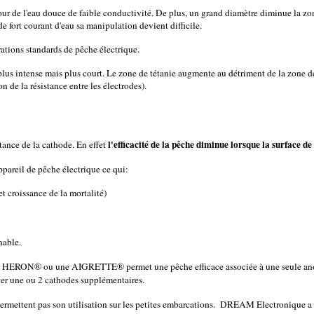
 de l'eau douce de faible conductivité. De plus, un grand diamètre diminue la zone
 fort courant d'eau sa manipulation devient difficile.
tions standards de pêche électrique.
 intense mais plus court. Le zone de tétanie augmente au détriment de la zone de 
 de la résistance entre les électrodes).
l'efficacité de la pêche diminue lorsque la surface de 
rtance de la cathode. En effet
ppareil de pêche électrique ce qui:
t croissance de la mortalité)
nable.
un HERON® ou une AIGRETTE® permet une pêche efficace associée à une seule anod
r une ou 2 cathodes supplémentaires.
ermettent pas son utilisation sur les petites embarcations. DREAM Electronique a