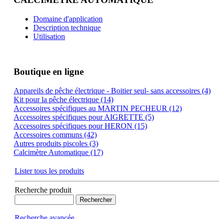
Domaine d'application
Description technique
Utilisation
Boutique en ligne
Appareils de pêche électrique - Boitier seul- sans accessoires (4)
Kit pour la pêche électrique (14)
Accessoires spécifiques au MARTIN PECHEUR (12)
Accessoires spécifiques pour AIGRETTE (5)
Accessoires spécifiques pour HERON (15)
Accessoires communs (42)
Autres produits piscoles (3)
Calcimètre Automatique (17)
Lister tous les produits
Recherche produit
Recherche avancée