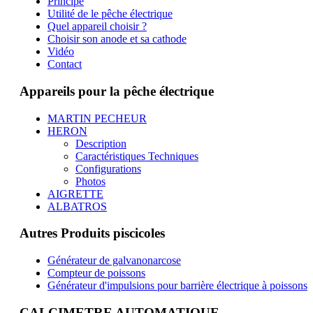
Principe
Utilité de le pêche électrique
Quel appareil choisir ?
Choisir son anode et sa cathode
Vidéo
Contact
Appareils pour la pêche électrique
MARTIN PECHEUR
HERON
Description
Caractéristiques Techniques
Configurations
Photos
AIGRETTE
ALBATROS
Autres Produits piscicoles
Générateur de galvanonarcose
Compteur de poissons
Générateur d'impulsions pour barrière électrique à poissons
CALCIMETRE AUTOMATIQUE