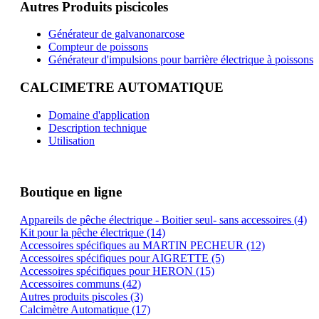
Autres Produits piscicoles
Générateur de galvanonarcose
Compteur de poissons
Générateur d'impulsions pour barrière électrique à poissons
CALCIMETRE AUTOMATIQUE
Domaine d'application
Description technique
Utilisation
Boutique en ligne
Appareils de pêche électrique - Boitier seul- sans accessoires (4)
Kit pour la pêche électrique (14)
Accessoires spécifiques au MARTIN PECHEUR (12)
Accessoires spécifiques pour AIGRETTE (5)
Accessoires spécifiques pour HERON (15)
Accessoires communs (42)
Autres produits piscoles (3)
Calcimètre Automatique (17)