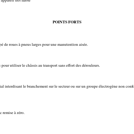
appareil très fiable
POINTS FORTS
ipé de roues à pneus larges pour une manutention aisée.
pour utiliser le châssis au transport sans effort des dérouleurs.
cial interdisant le branchement sur le secteur ou sur un groupe électrogène non conf
c remise à zéro.