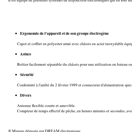
Il est équipé de plusieurs systèmes de disjonction électroniques qui en font un 
Ergonomie de l'appareil et de son groupe èlectrogène
Capot et coffret en polyester armé avec châssis en acier inoxydable équ
Astuce
Boîtier facilement séparable du châssis pour une utilisation en bateau ou 
Sécurité
Conformité à l'arrêté du 2 février 1989 et connecteur d'alimentation spé
Divers
Antenne flexible courte et amovible.
Compteur de temps effectif de pêche, en heures minutes et secondes, ave
® Marque déposée par DREAM électronique